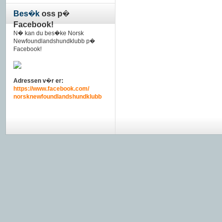
Bes�k
oss p�
Facebook!
N� kan du bes�ke Norsk
Newfoundlandshundklubb p�
Facebook!
Adressen v�r er:
https://www.facebook.com/
norsknewfoundlandshundklubb