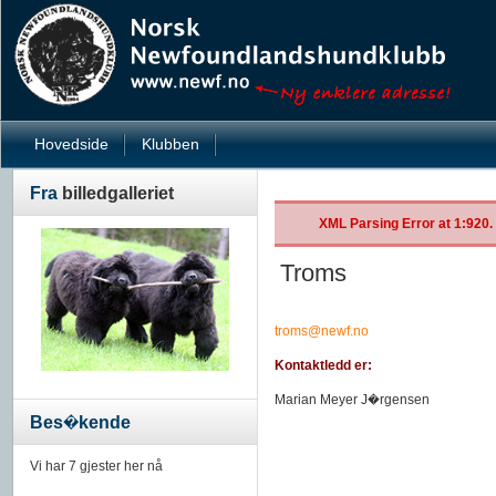
Hovedside
Klubben
Fra
billedgalleriet
XML Parsing Error at 1:920. 
Troms
troms@newf.no
Kontaktledd er:
Marian Meyer J�rgensen
Bes�kende
Vi har 7 gjester her nå