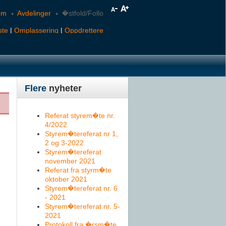
em
Avdelinger
�stfold/Follo
ste
|
Omplassering
|
Oppdrettere
Flere
nyheter
Referat styrem�te nr.
4/2022
Styrem�tereferat nr 1,
2 og 3-2022
Styrem�tereferat
november 2021
Referat fra styrm�te
oktober 2021
Styrem�tereferat nr. 6
- 2021
Styrem�tereferat nr. 5-
2021
Protokoll fra �rsm�te