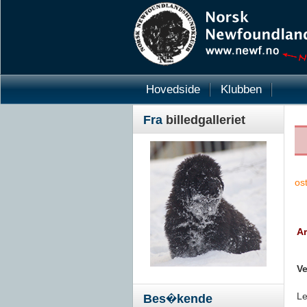
Hovedside
Klubben
Fra
billedgalleriet
os
Ar
Ve
Le
Bes�kende