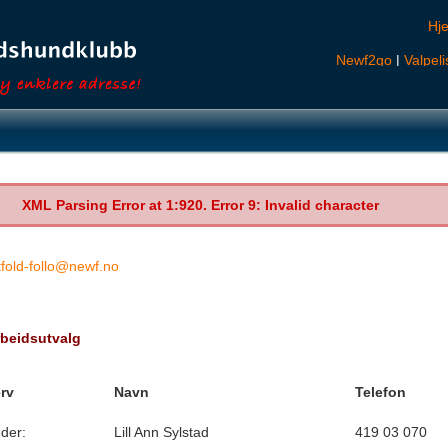
Hj
Newf2go
|
Valpeli
XML Parsing Error at 1:920. Error 9: Invalid character
tfold-follo@newf.no
beidsutvalg
rv
Navn
Telefon
der:
Lill Ann Sylstad
419 03 070