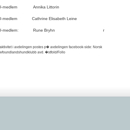
U-medlem
Annika Littorin
U-medlem
Cathrine Elisabeth Leine
U-medlem:
Rune Bryhn
r
 aktivitet i avdelingen postes p� avdelingen facebook-side: Norsk
foundlandshundklubb avd. �stfold/Follo