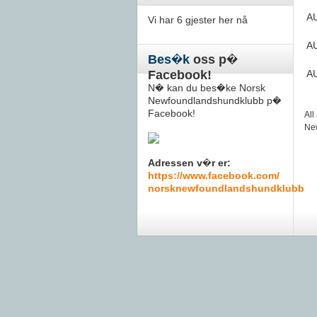
A
Vi har 6 gjester her nå
A
Bes�k
oss p�
Facebook!
A
N� kan du bes�ke Norsk
Newfoundlandshundklubb p�
Facebook!
All
New
Adressen v�r er:
https://www.facebook.com/
norsknewfoundlandshundklubb